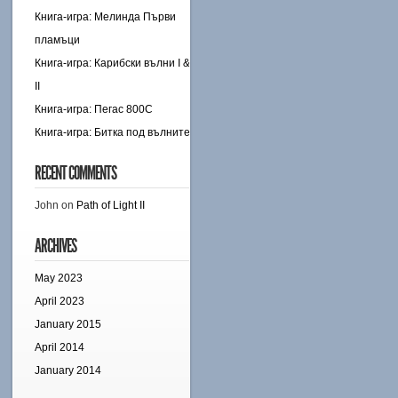
Книга-игра: Мелинда Първи
пламъци
Книга-игра: Карибски вълни I &
II
Книга-игра: Пегас 800C
Книга-игра: Битка под вълните
RECENT COMMENTS
John
on
Path of Light II
ARCHIVES
May 2023
April 2023
January 2015
April 2014
January 2014