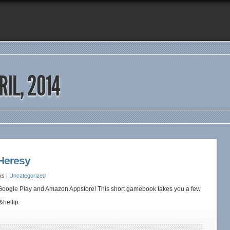
IL, 2014
 Heresy
ks |
Uncategorized
Google Play and Amazon Appstore! This short gamebook takes you a few
&hellip