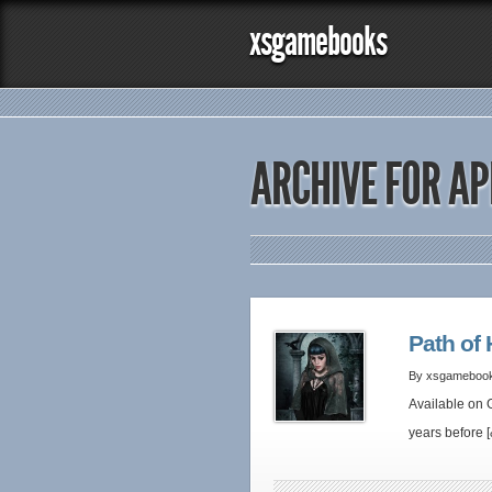
xsgamebooks
ARCHIVE FOR APR
Path of
By xsgameboo
Available on 
years before [